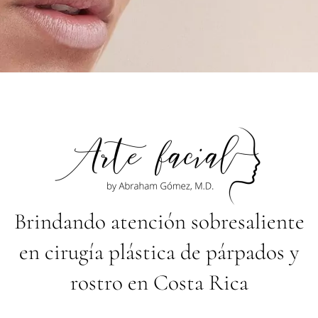
rujano plástico dedicad
jos
Un cirujano plástico
dedicado a sus
ojos
Brindando atención sobresaliente
en cirugía plástica de párpados y
rostro en Costa Rica