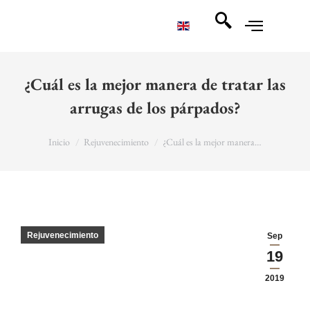
¿Cuál es la mejor manera de tratar las
arrugas de los párpados?
You are here:
Inicio
Rejuvenecimiento
¿Cuál es la mejor manera…
Rejuvenecimiento
Sep
19
2019