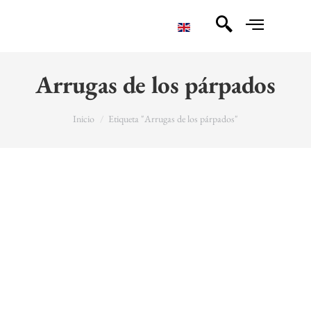
Arrugas de los párpados
You are here:
Inicio
Etiqueta "Arrugas de los párpados"