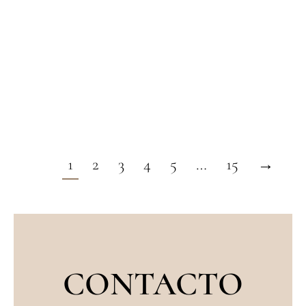
recomienda la Blefaroplastia. Sin embargo,
en algunos pacientes se pueden alcanzar
buenos resultados con rellenos de ácido
hialurónico.
1
2
3
4
5
…
15
→
CONTACTO