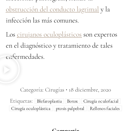
obstrucción del conducto lagrimal
y la
infección las más comunes.
Los
cirujanos oculoplásticos
son expertos
en el diagnóstico y tratamiento de tales
enfermedades.
Categoría:
Cirugías
18 diciembre, 2020
Etiquetas:
Blefaroplastia
Botox
Cirugía oculofacial
Cirugía oculoplástica
ptosis palpebral
Rellenos faciales
Compartir