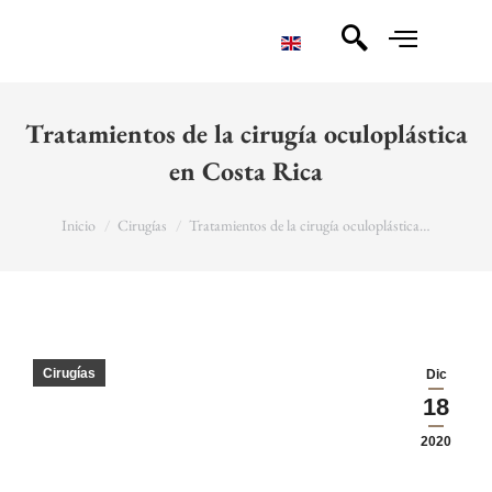
Tratamientos de la cirugía oculoplástica
en Costa Rica
You are here:
Inicio
Cirugías
Tratamientos de la cirugía oculoplástica…
Cirugías
Dic
18
2020