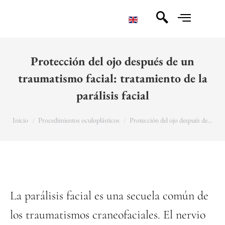
Protección del ojo después de un
traumatismo facial: tratamiento de la
parálisis facial
You are here:
Inicio
Procedimientos oculoplásticos
Protección del ojo después de…
La parálisis facial es una secuela común de
los traumatismos craneofaciales. El nervio