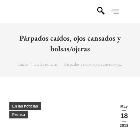
Párpados caídos, ojos cansados y
bolsas/ojeras
You are here:
Inicio
En las noticias
Párpados caídos, ojos cansados y…
En las noticias
May
18
Prensa
2018