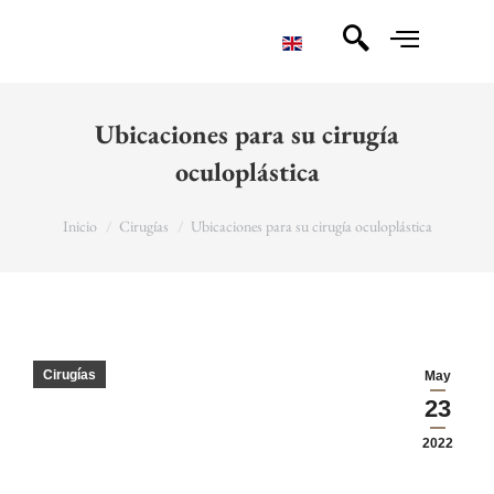
Ubicaciones para su cirugía
oculoplástica
You are here:
Inicio
Cirugías
Ubicaciones para su cirugía oculoplástica
Cirugías
May
23
2022