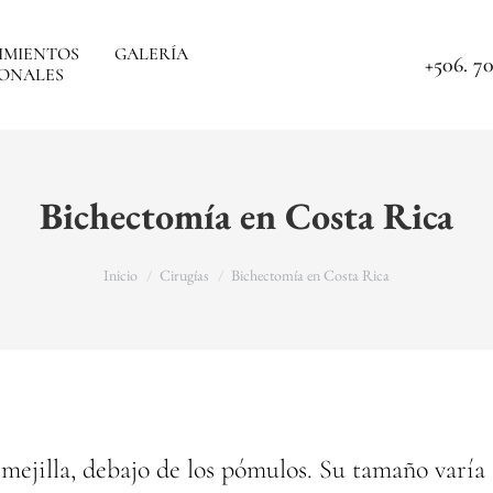
IMIENTOS
GALERÍA
+506. 70
ONALES
Bichectomía en Costa Rica
You are here:
Inicio
Cirugías
Bichectomía en Costa Rica
 mejilla, debajo de los pómulos. Su tamaño varía