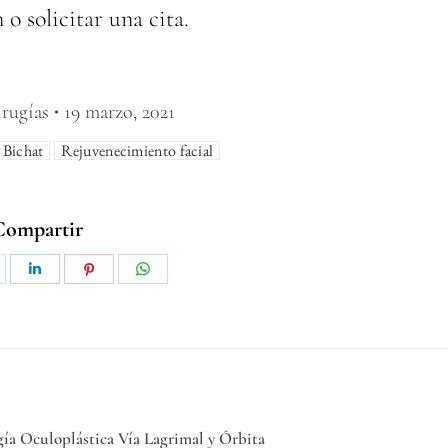
o solicitar una cita.
rugías
19 marzo, 2021
 Bichat
Rejuvenecimiento facial
Compartir
gía Oculoplástica Vía Lagrimal y Órbita