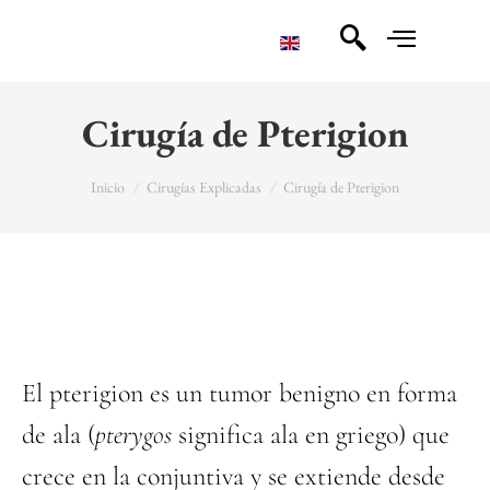
Cirugía de Pterigion
You are here:
Inicio
Cirugías Explicadas
Cirugía de Pterigion
El pterigion es un tumor benigno en forma
de ala (
pterygos
significa ala en griego) que
crece en la conjuntiva y se extiende desde