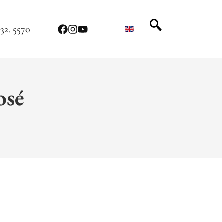
32. 5570
osé