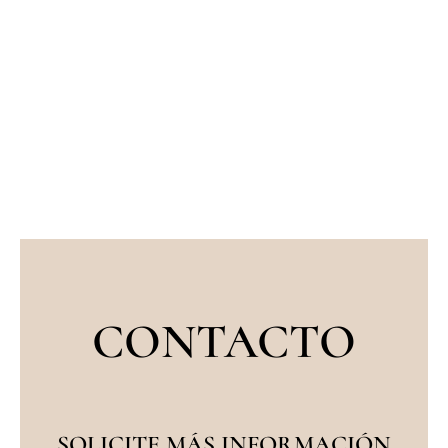
Cuando vemos una persona que tiene
mucho tejido sobre las pestañas o con
apariencia de cansancio se puede confundir
con los párpados caídos.
CONTACTO
SOLICITE MÁS INFORMACIÓN