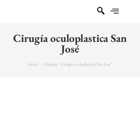
Cirugía oculoplastica San
José
You are here:
Inicio
Etiqueta "Cirugía oculoplastica San José"