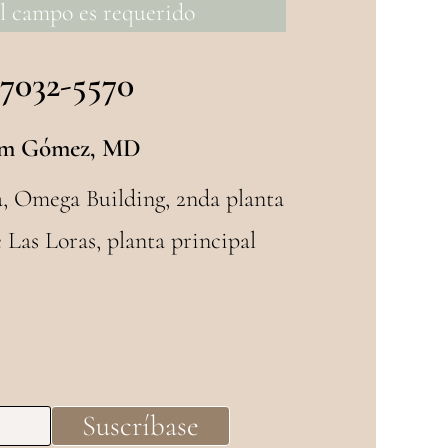
el campo es requerido
 7032-5570
m Gómez, MD
a, Omega Building, 2nda planta
 Las Loras, planta principal