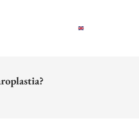
32. 5570
aroplastia?